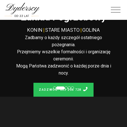
Całodobowy
Zakład Pogrzebowy
KONIN
|
STARE MIASTO
|
GOLINA
Zadbamy o każdy szczegół ostatniego
pożegnania.
Przejmiemy wszelkie formalności i organizację
ceremonii.
Mogą Państwa zadzwonić o każdej porze dnia i
nocy.
ZADZWOŃ: 603 256 728