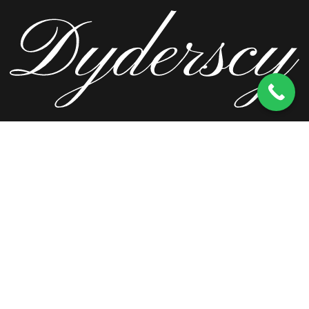
ul. Wierzbowa 13, 62-571 Stare Miasto
kom.
603 256 728
tel.
63 241 66 69
ul. Staromorzysławska 8C, 62-510 Konin
kom.
603 256 728
ul. Kopernika 2, 62-590 Golina
kom.
603 256 728