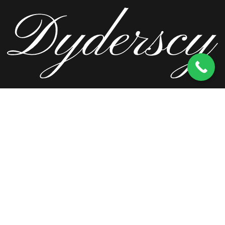
ul. Wierzbowa 13, 62-571 Stare Miasto
kom.
603 256 728
tel.
63 241 66 69
ul. Staromorzysławska 8C, 62-510 Konin
kom.
603 256 728
ul. Kopernika 2, 62-590 Golina
kom.
603 256 728