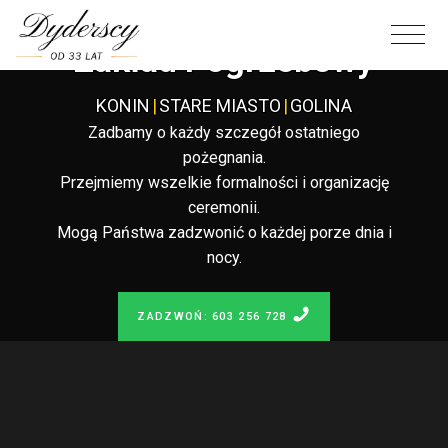
Całodobowy
Zakład Pogrzebowy
KONIN
|
STARE MIASTO
|
GOLINA
Zadbamy o każdy szczegół ostatniego
pożegnania.
Przejmiemy wszelkie formalności i organizację
ceremonii.
Mogą Państwa zadzwonić o każdej porze dnia i
nocy.
ZADZWOŃ: 603 256 728