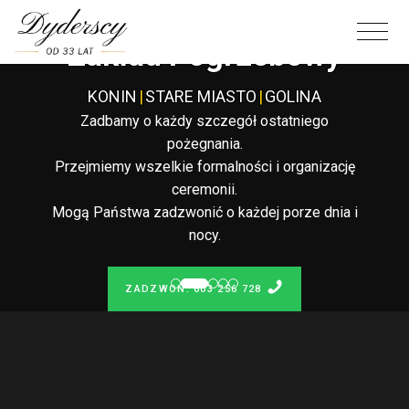
Całodobowy
Zakład Pogrzebowy
KONIN
|
STARE MIASTO
|
GOLINA
Zadbamy o każdy szczegół ostatniego
pożegnania.
Przejmiemy wszelkie formalności i organizację
ceremonii.
Mogą Państwa zadzwonić o każdej porze dnia i
nocy.
ZADZWOŃ: 603 256 728