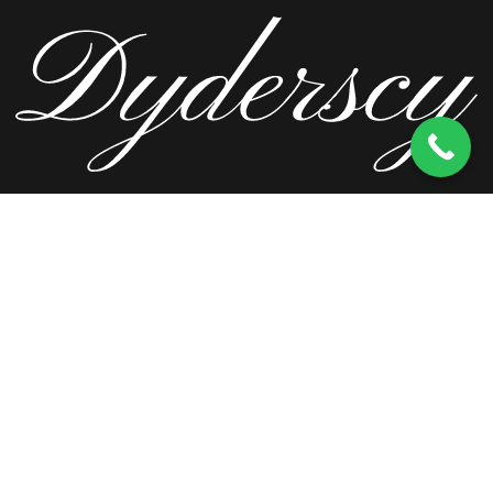
ul. Wierzbowa 13, 62-571 Stare Miasto
kom.
603 256 728
tel.
63 241 66 69
ul. Staromorzysławska 8C, 62-510 Konin
kom.
603 256 728
ul. Kopernika 2, 62-590 Golina
kom.
603 256 728