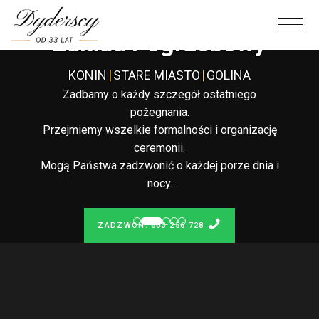
Całodobowy
Zakład Pogrzebowy
KONIN
|
STARE MIASTO
|
GOLINA
Zadbamy o każdy szczegół ostatniego
pożegnania.
Przejmiemy wszelkie formalności i organizację
ceremonii.
Mogą Państwa zadzwonić o każdej porze dnia i
nocy.
ZADZWOŃ: 603 256 728