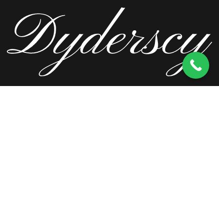
ul. Wierzbowa 13, 62-571 Stare Miasto
kom.
603 256 728
tel.
63 241 66 69
ul. Staromorzysławska 8C, 62-510 Konin
kom.
603 256 728
ul. Kopernika 2, 62-590 Golina
kom.
603 256 728