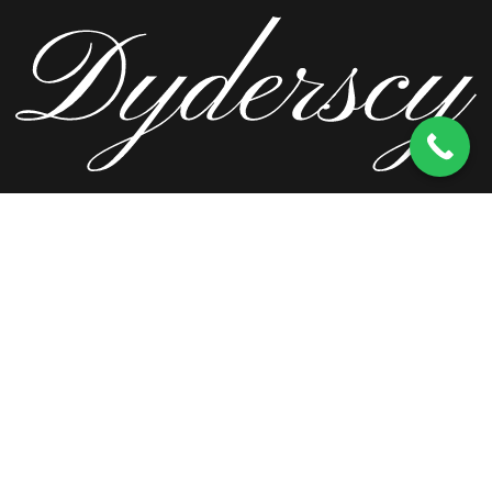
ul. Wierzbowa 13, 62-571 Stare Miasto
kom.
603 256 728
tel.
63 241 66 69
ul. Staromorzysławska 8C, 62-510 Konin
kom.
603 256 728
ul. Kopernika 2, 62-590 Golina
kom.
603 256 728