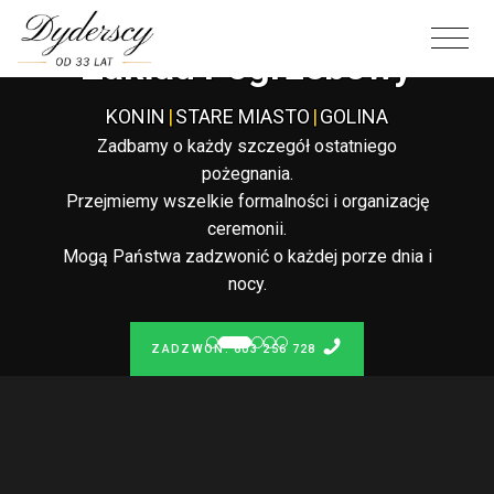
Całodobowy
Zakład Pogrzebowy
KONIN
|
STARE MIASTO
|
GOLINA
Zadbamy o każdy szczegół ostatniego
pożegnania.
Przejmiemy wszelkie formalności i organizację
ceremonii.
Mogą Państwa zadzwonić o każdej porze dnia i
nocy.
ZADZWOŃ: 603 256 728