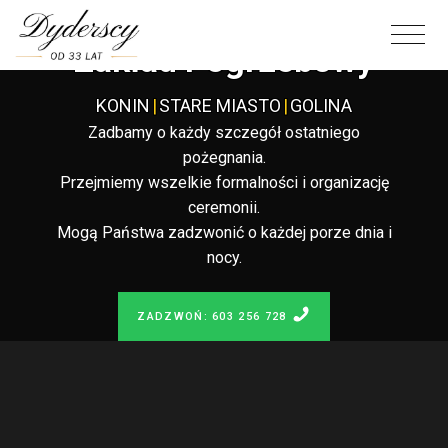
Całodobowy
Zakład Pogrzebowy
KONIN
|
STARE MIASTO
|
GOLINA
Zadbamy o każdy szczegół ostatniego
pożegnania.
Przejmiemy wszelkie formalności i organizację
ceremonii.
Mogą Państwa zadzwonić o każdej porze dnia i
nocy.
ZADZWOŃ: 603 256 728