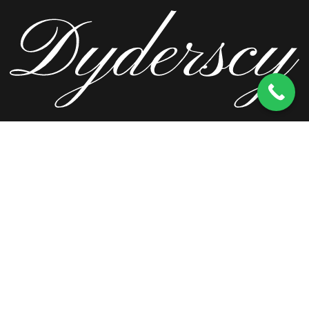
ul. Wierzbowa 13, 62-571 Stare Miasto
kom.
603 256 728
tel.
63 241 66 69
ul. Staromorzysławska 8C, 62-510 Konin
kom.
603 256 728
ul. Kopernika 2, 62-590 Golina
kom.
603 256 728