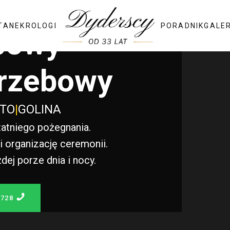
TA
NEKROLOGI
PORADNIK
GALE
bowy
rzebowy
STO
|
GOLINA
atniego pożegnania.
 organizację ceremonii.
j porze dnia i nocy.
 728