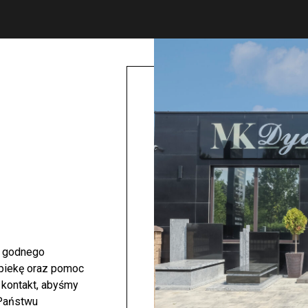
i godnego
opiekę oraz pomoc
 kontakt, abyśmy
 Państwu