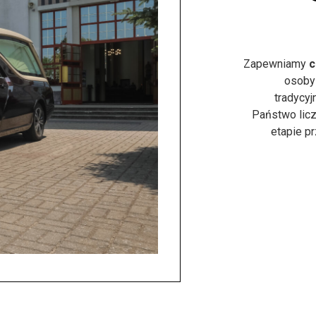
Zapewniamy
c
osoby
tradycyj
Państwo licz
etapie p