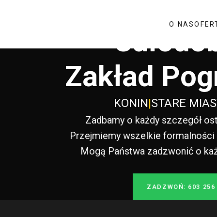
O NAS
OFER
Całodo
Zakład Pog
KONIN
|
STARE MIA
Zadbamy o każdy szczegół ost
Przejmiemy wszelkie formalności i
Mogą Państwa zadzwonić o każde
ZADZWOŃ: 603 256