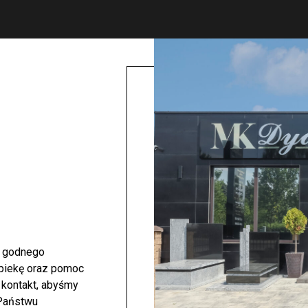
i godnego
opiekę oraz pomoc
 kontakt, abyśmy
 Państwu