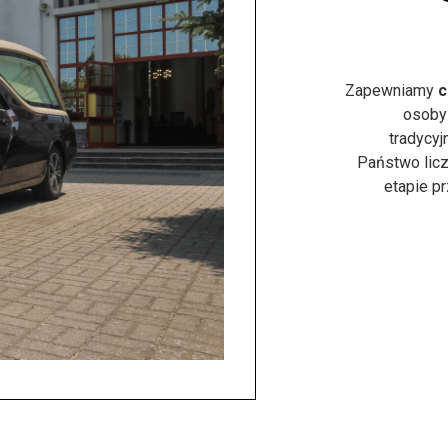
Zapewniamy
c
osoby
tradycyj
Państwo licz
etapie p