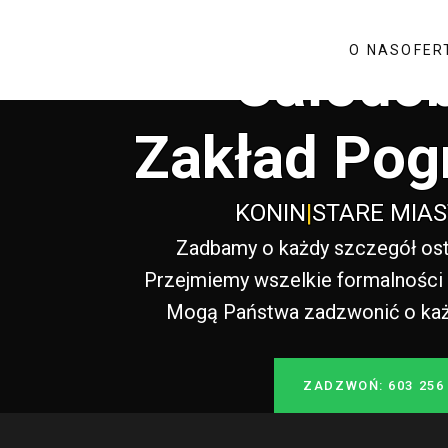
O NAS
OFER
Całodo
Zakład Pog
KONIN
|
STARE MIA
Zadbamy o każdy szczegół ost
Przejmiemy wszelkie formalności i
Mogą Państwa zadzwonić o każde
ZADZWOŃ: 603 256