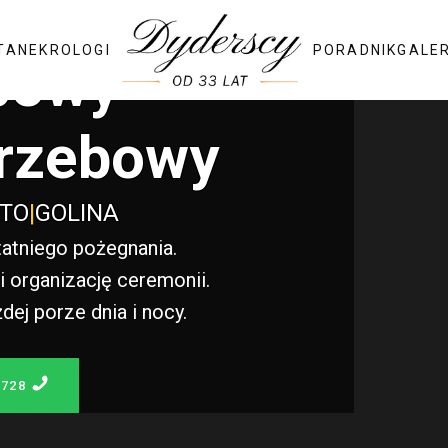
TA
NEKROLOGI
PORADNIK
GALE
bowy
rzebowy
STO
|
GOLINA
atniego pożegnania.
 organizację ceremonii.
j porze dnia i nocy.
 728