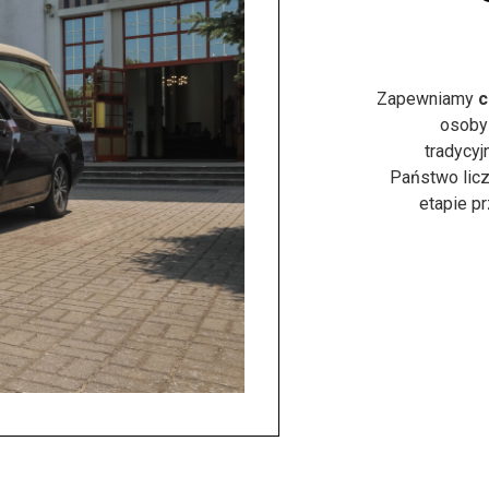
Zapewniamy
c
osoby
tradycyj
Państwo licz
etapie p