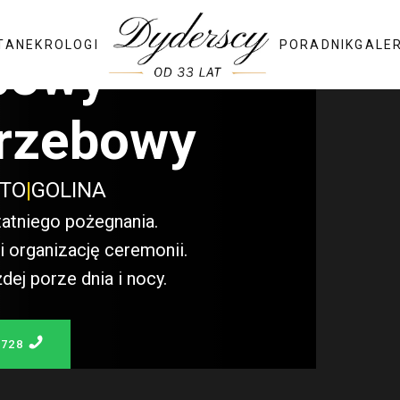
TA
NEKROLOGI
PORADNIK
GALE
bowy
rzebowy
STO
|
GOLINA
atniego pożegnania.
 organizację ceremonii.
j porze dnia i nocy.
 728