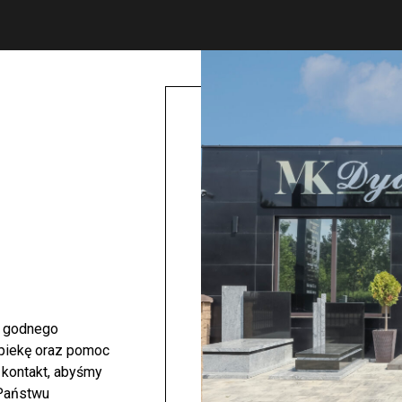
i godnego
opiekę oraz pomoc
 kontakt, abyśmy
 Państwu