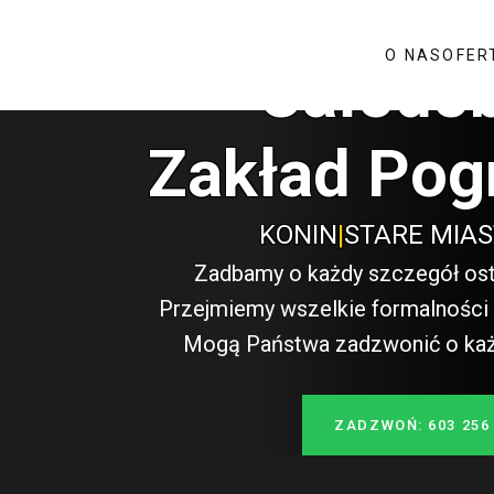
O NAS
OFER
Całodo
Zakład Pog
KONIN
|
STARE MIA
Zadbamy o każdy szczegół ost
Przejmiemy wszelkie formalności i
Mogą Państwa zadzwonić o każde
ZADZWOŃ: 603 256