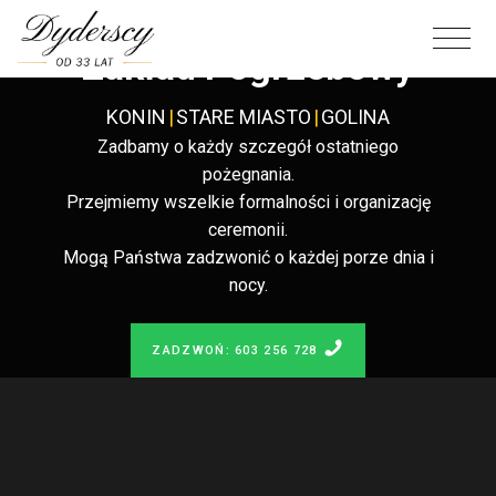
Całodobowy
Zakład Pogrzebowy
KONIN
|
STARE MIASTO
|
GOLINA
Zadbamy o każdy szczegół ostatniego
pożegnania.
Przejmiemy wszelkie formalności i organizację
ceremonii.
Mogą Państwa zadzwonić o każdej porze dnia i
nocy.
ZADZWOŃ: 603 256 728