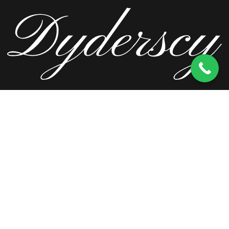
ul. Wierzbowa 13, 62-571 Stare Miasto
kom.
603 256 728
tel.
63 241 66 69
ul. Staromorzysławska 8C, 62-510 Konin
kom.
603 256 728
ul. Kopernika 2, 62-590 Golina
kom.
603 256 728