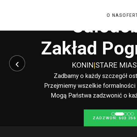
O NAS
OFER
Całodo
Zakład Pog
‹
KONIN
|
STARE MIA
Zadbamy o każdy szczegół ost
Przejmiemy wszelkie formalności i
Mogą Państwa zadzwonić o każde
ZADZWOŃ: 603 256