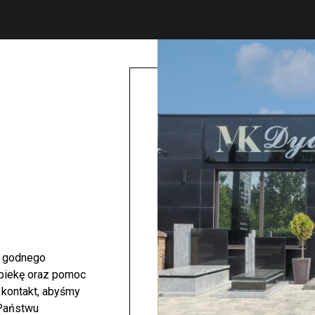
i godnego
opiekę oraz pomoc
 kontakt, abyśmy
 Państwu