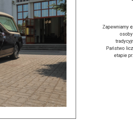
Zapewniamy
c
osoby
tradycyj
Państwo licz
etapie p