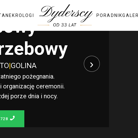
TA
NEKROLOGI
PORADNIK
GALE
bowy
rzebowy
›
STO
|
GOLINA
atniego pożegnania.
 organizację ceremonii.
j porze dnia i nocy.
 728