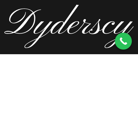
ul. Wierzbowa 13, 62-571 Stare Miasto
kom.
603 256 728
tel.
63 241 66 69
ul. Staromorzysławska 8C, 62-510 Konin
kom.
603 256 728
ul. Kopernika 2, 62-590 Golina
kom.
603 256 728