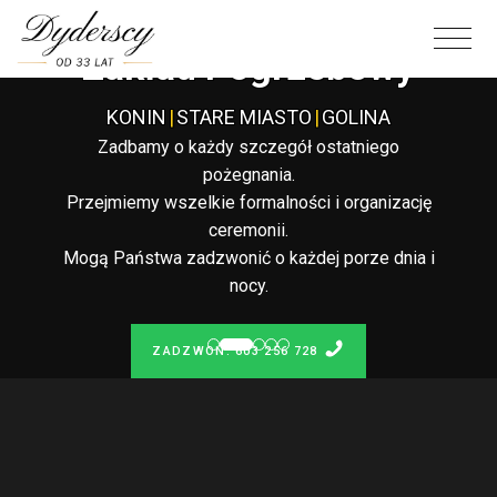
Całodobowy
Zakład Pogrzebowy
KONIN
|
STARE MIASTO
|
GOLINA
Zadbamy o każdy szczegół ostatniego
pożegnania.
Przejmiemy wszelkie formalności i organizację
ceremonii.
Mogą Państwa zadzwonić o każdej porze dnia i
nocy.
ZADZWOŃ: 603 256 728