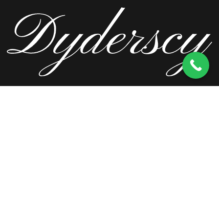
ul. Wierzbowa 13, 62-571 Stare Miasto
kom.
603 256 728
tel.
63 241 66 69
ul. Staromorzysławska 8C, 62-510 Konin
kom.
603 256 728
ul. Kopernika 2, 62-590 Golina
kom.
603 256 728