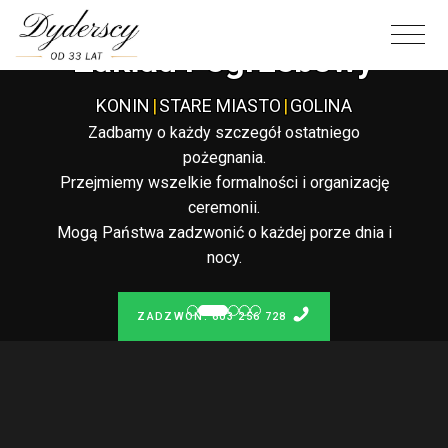
Całodobowy
Zakład Pogrzebowy
KONIN
|
STARE MIASTO
|
GOLINA
Zadbamy o każdy szczegół ostatniego
pożegnania.
Przejmiemy wszelkie formalności i organizację
ceremonii.
Mogą Państwa zadzwonić o każdej porze dnia i
nocy.
ZADZWOŃ: 603 256 728