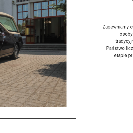
Zapewniamy
c
osoby
tradycyj
Państwo licz
etapie p