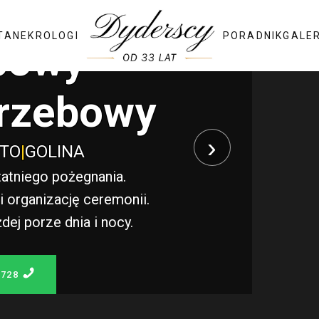
TA
NEKROLOGI
PORADNIK
GALE
bowy
rzebowy
›
STO
|
GOLINA
atniego pożegnania.
 organizację ceremonii.
j porze dnia i nocy.
 728