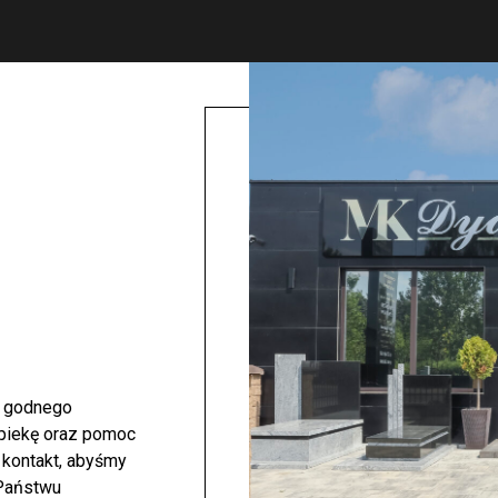
i godnego
opiekę oraz pomoc
 kontakt, abyśmy
 Państwu