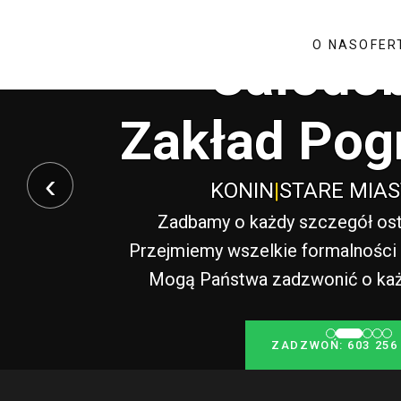
O NAS
OFER
Całodo
Zakład Pog
‹
KONIN
|
STARE MIA
Zadbamy o każdy szczegół ost
Przejmiemy wszelkie formalności i
Mogą Państwa zadzwonić o każde
ZADZWOŃ: 603 256