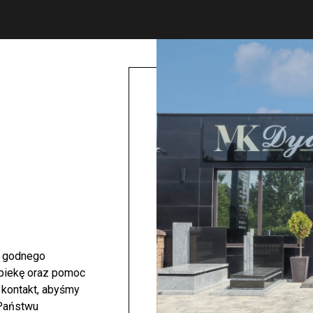
i godnego
opiekę oraz pomoc
 kontakt, abyśmy
 Państwu