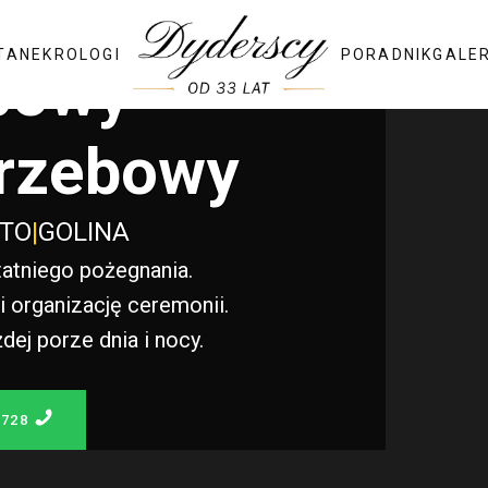
TA
NEKROLOGI
PORADNIK
GALE
bowy
rzebowy
STO
|
GOLINA
atniego pożegnania.
 organizację ceremonii.
j porze dnia i nocy.
 728