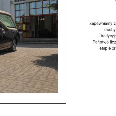
Zapewniamy
c
osoby
tradycyj
Państwo licz
etapie p