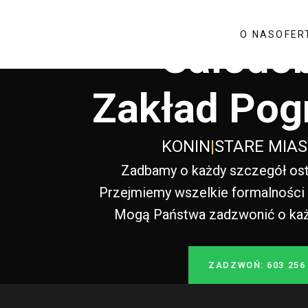
O NAS
OFER
Całodo
Zakład Pog
KONIN
|
STARE MIA
Zadbamy o każdy szczegół ost
Przejmiemy wszelkie formalności i
Mogą Państwa zadzwonić o każde
ZADZWOŃ: 603 256